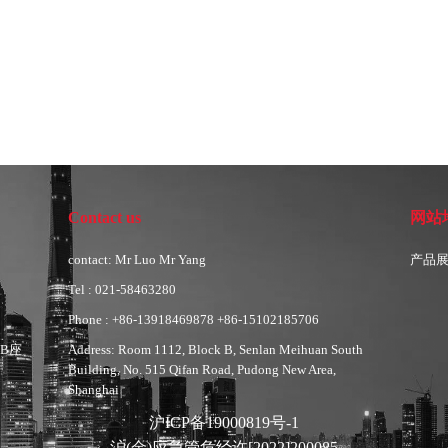
Contact us
网站
contact: Mr Luo Mr Yang
产品
Tel : 021-58463280
Phone : +86-13918469878 +86-15102185706
B座
Address: Room 1112, Block B, Senlan Meihuan South
Building, No. 515 Qifan Road, Pudong New Area,
Shanghai
沪ICP备19000819号-1
沪(金)应急管危经许[2022]200085