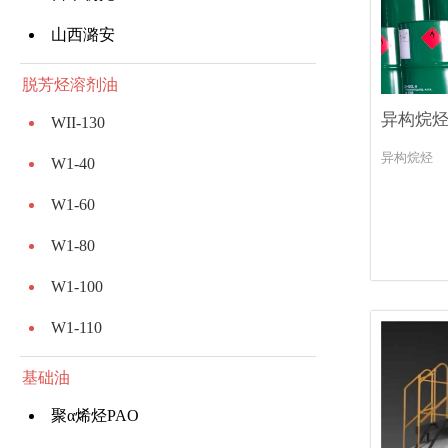
山西潞安
脱芳烃溶剂油
异构烷
WII-130
异构烷烃
W1-40
W1-60
W1-80
W1-100
W1-110
基础油
聚α烯烃PAO