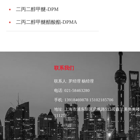
二丙二醇甲醚-DPM
二丙二醇甲醚醋酸酯-DPMA
联系我们
联系人: 罗经理 杨经理
电话: 021-58463280
手机: 13918469878 15102185706
地址: 上海市浦东新区启帆路515号森兰美奂南楼
1112室