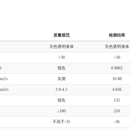
质量规范
检测结果
无色透明液体
无色透明液体
+30
+30
3
报告
0.8062
2/s
实测
10.88
2/s
3.9-4.3
4.056
报告
132
≥180
210
不高于-35
-36