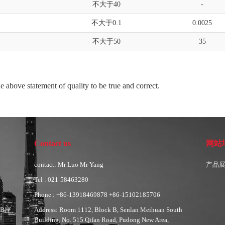
不大于40
-
不大于0.1
0.0025
不大于50
35
atement of quality to be true and correct.
Contact us
网站
contact: Mr Luo Mr Yang
产品
Tel : 021-58463280
Phone : +86-13918469878 +86-15102185706
B座
Address: Room 1112, Block B, Senlan Meihuan South
Building, No. 515 Qifan Road, Pudong New Area,