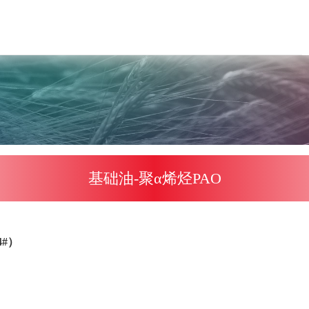
基础油-聚α烯烃PAO
4#）