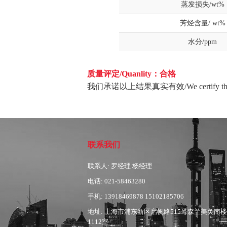
蒸发损失/wt%
芳烃含量/ wt%
水分/ppm
质量评定/Quanlity：合格
我们承诺以上结果真实有效/We certify the above st
联系我们
联系人: 罗经理 杨经理
电话: 021-58463280
手机: 13918469878 15102185706
地址: 上海市浦东新区启帆路515号森兰美奂南楼
1112室