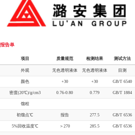
报告单
项目
质量规范
检测结果
测试方法
外观
无色透明液体
无色透明液体
目测
颜色
+30
+30
GB/T 6540
密度(20℃)/g/cm3
0.76-0.80
0.779
GB/T 1884
馏程
初馏点℃
报告
277.5
GB/T 6536
5%回收温度℃
＞270
285.5
GB/T 6536