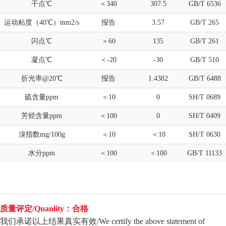
干点℃
＜340
307.5
GB/T 6536
运动粘度（40℃）mm2/s
报告
3.57
GB/T 265
闪点℃
＞60
135
GB/T 261
凝点℃
＜-20
-30
GB/T 510
折光率@20℃
报告
1.4382
GB/T 6488
硫含量ppm
＜10
0
SH/T 0689
芳烃含量ppm
＜100
0
SH/T 0409
溴指数mg/100g
＜10
＜10
SH/T 0630
水分ppm
＜100
＜100
GB/T 11133
质量评定/Quanlity：合格
我们承诺以上结果真实有效/We certify the above statement of